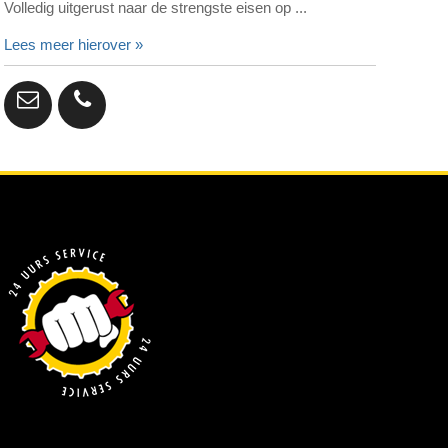
Volledig uitgerust naar de strengste eisen op ...
Lees meer hierover »