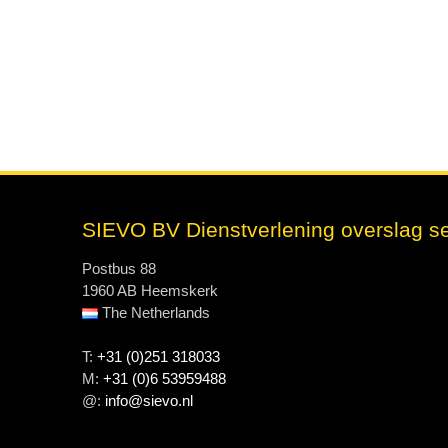
SIEVO BV Dienstverlening overslag se
Postbus 88
1960 AB Heemskerk
The Netherlands
T:
+31 (0)251 318033
M:
+31 (0)6 53959488
@:
info@sievo.nl